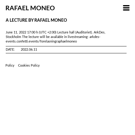
RAFAEL MONEO
A LECTURE BY RAFAEL MONEO
June 11, 2022 17:00 h (UTC +2:00) Lecture hall (Auditoriet). ArkDes,
Stockholm The lecture will be available in livestreaming: arkdes-
events.confetti.events/forelasningraphaelmoneo
DATE:
2022.06.11
Policy
Cookies Policy